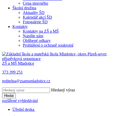
Cena stravného
Školní družina
Aktuality ŠD
Kalendář akcí ŠD
Fotogalerie ŠD
Kontakty
Kontakty na ZŠ a MŠ
Napište nám
Oblíbené odkazy
Prohlášení o ochraně soukromí
ZŠ a MŠ Mladotice
373 399 251
reditelna@zsamsmladotice.cz
Hledaný výraz
Hledat
rozšířené vyhledávání
Úřední deska