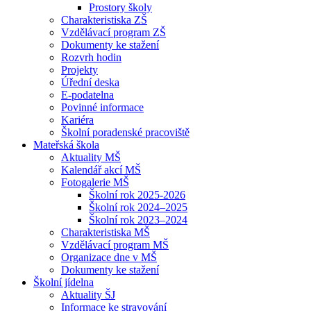
Prostory školy
Charakteristiska ZŠ
Vzdělávací program ZŠ
Dokumenty ke stažení
Rozvrh hodin
Projekty
Úřední deska
E-podatelna
Povinné informace
Kariéra
Školní poradenské pracoviště
Mateřská škola
Aktuality MŠ
Kalendář akcí MŠ
Fotogalerie MŠ
Školní rok 2025-2026
Školní rok 2024–2025
Školní rok 2023–2024
Charakteristiska MŠ
Vzdělávací program MŠ
Organizace dne v MŠ
Dokumenty ke stažení
Školní jídelna
Aktuality ŠJ
Informace ke stravování