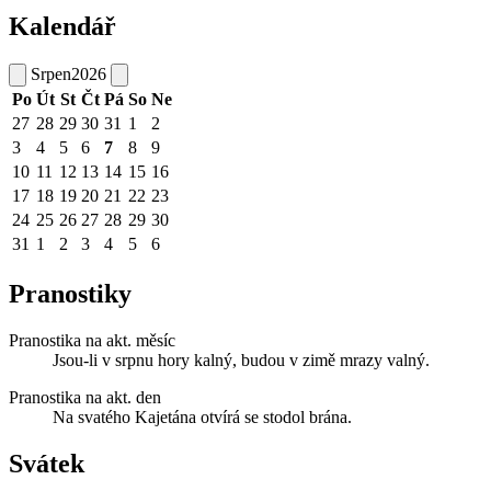
Kalendář
Srpen
2026
Po
Út
St
Čt
Pá
So
Ne
27
28
29
30
31
1
2
3
4
5
6
7
8
9
10
11
12
13
14
15
16
17
18
19
20
21
22
23
24
25
26
27
28
29
30
31
1
2
3
4
5
6
Pranostiky
Pranostika na akt. měsíc
Jsou-li v srpnu hory kalný, budou v zimě mrazy valný.
Pranostika na akt. den
Na svatého Kajetána otvírá se stodol brána.
Svátek