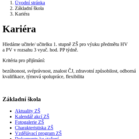
Úvodní stránka
Základní škola
Kariéra
Kariéra
Hledáme učitele/ učitelku 1. stupně ZŠ pro výuku předmětu HV
a PV v rozsahu 3 vyuč. hod. PP týdně.
Kritéria pro přijímání:
bezúhonost, svéprávnost, znalost ČJ, zdravotní způsobilost, odborná
kvalifikace, týmová spolupráce, flexibilita
Základní škola
Aktuality ZŠ
Kalendář akcí ZŠ
Fotogalerie ZŠ
Charakteristiska ZŠ
Vzdělávací program ZŠ
Dokumenty ke stažení