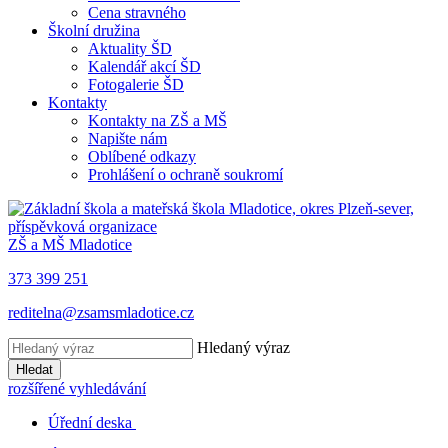
Cena stravného
Školní družina
Aktuality ŠD
Kalendář akcí ŠD
Fotogalerie ŠD
Kontakty
Kontakty na ZŠ a MŠ
Napište nám
Oblíbené odkazy
Prohlášení o ochraně soukromí
ZŠ a MŠ Mladotice
373 399 251
reditelna@zsamsmladotice.cz
Hledaný výraz
Hledat
rozšířené vyhledávání
Úřední deska