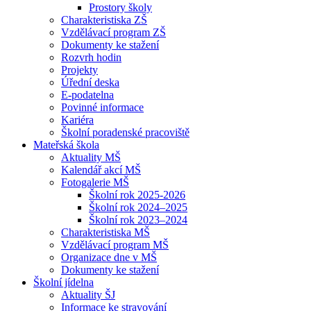
Prostory školy
Charakteristiska ZŠ
Vzdělávací program ZŠ
Dokumenty ke stažení
Rozvrh hodin
Projekty
Úřední deska
E-podatelna
Povinné informace
Kariéra
Školní poradenské pracoviště
Mateřská škola
Aktuality MŠ
Kalendář akcí MŠ
Fotogalerie MŠ
Školní rok 2025-2026
Školní rok 2024–2025
Školní rok 2023–2024
Charakteristiska MŠ
Vzdělávací program MŠ
Organizace dne v MŠ
Dokumenty ke stažení
Školní jídelna
Aktuality ŠJ
Informace ke stravování