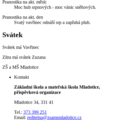
Pranostika na akt. měsíc
Moc hub srpnových - moc vánic sněhových.
Pranostika na akt. den
Svatý vavřinec odnáší srp a zapřahá pluh.
Svátek
Svátek má
Vavřinec
Zítra má svátek
Zuzana
ZŠ a MŠ Mladotice
Kontakt
Základní škola a mateřská škola Mladotice,
příspěvková organizace
Mladotice 34, 331 41
Tel.:
373 399 251
Email:
reditelna@zsamsmladotice.cz