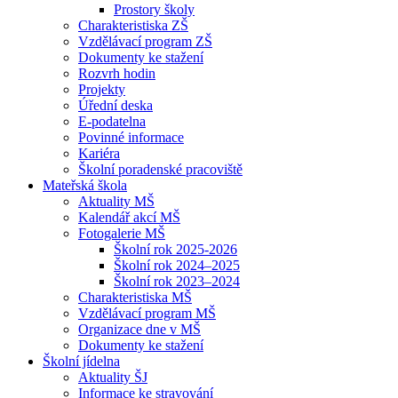
Prostory školy
Charakteristiska ZŠ
Vzdělávací program ZŠ
Dokumenty ke stažení
Rozvrh hodin
Projekty
Úřední deska
E-podatelna
Povinné informace
Kariéra
Školní poradenské pracoviště
Mateřská škola
Aktuality MŠ
Kalendář akcí MŠ
Fotogalerie MŠ
Školní rok 2025-2026
Školní rok 2024–2025
Školní rok 2023–2024
Charakteristiska MŠ
Vzdělávací program MŠ
Organizace dne v MŠ
Dokumenty ke stažení
Školní jídelna
Aktuality ŠJ
Informace ke stravování