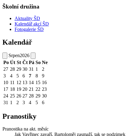
Školní družina
Aktuality ŠD
Kalendář akcí ŠD
Fotogalerie ŠD
Kalendář
Srpen
2026
Po
Út
St
Čt
Pá
So
Ne
27
28
29
30
31
1
2
3
4
5
6
7
8
9
10
11
12
13
14
15
16
17
18
19
20
21
22
23
24
25
26
27
28
29
30
31
1
2
3
4
5
6
Pranostiky
Pranostika na akt. měsíc
Jak Vavřinec zavaří, Bartoloměj zasmaží, tak se podzimek