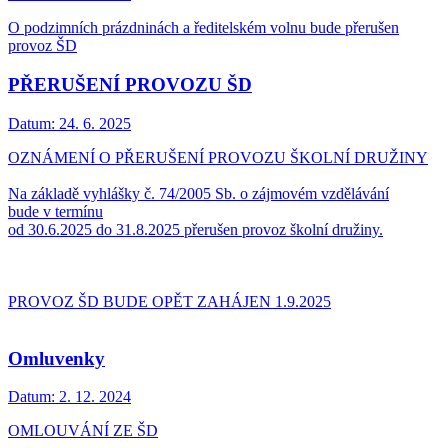
O podzimních prázdninách a ředitelském volnu bude přerušen
provoz ŠD
PŘERUŠENÍ PROVOZU ŠD
Datum:
24. 6. 2025
OZNÁMENÍ O PŘERUŠENÍ PROVOZU ŠKOLNÍ DRUŽINY
Na základě vyhlášky č. 74/2005 Sb. o zájmovém vzdělávání
bude v termínu
od 30.6.2025 do 31.8.2025 přerušen provoz školní družiny.
PROVOZ ŠD BUDE OPĚT ZAHÁJEN 1.9.2025
Omluvenky
Datum:
2. 12. 2024
OMLOUVÁNÍ ZE ŠD