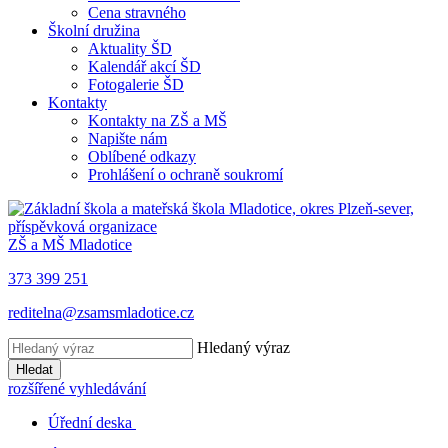
Cena stravného
Školní družina
Aktuality ŠD
Kalendář akcí ŠD
Fotogalerie ŠD
Kontakty
Kontakty na ZŠ a MŠ
Napište nám
Oblíbené odkazy
Prohlášení o ochraně soukromí
ZŠ a MŠ Mladotice
373 399 251
reditelna@zsamsmladotice.cz
Hledaný výraz
Hledat
rozšířené vyhledávání
Úřední deska