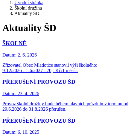
Úvodní stránka
Školní družina
Aktuality ŠD
Aktuality ŠD
ŠKOLNÉ
Datum:
2. 6. 2026
Zřizovatel Obec Mladotice stanovil výši školného:
9-12/2026 - 1-6/2027 - 70,- Kč/1 měsíc.
PŘERUŠENÍ PROVOZU ŠD
Datum:
23. 4. 2026
Provoz školní družiny bude během hlavních prázdnin v termínu od
29.6.2026 do 31.8.2026 přerušen.
PŘERUŠENÍ PROVOZU ŠD
Datum:
6. 10. 2025