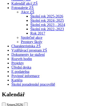
Kalendář akcí ZŠ
Fotogalerie ZŠ
Akce ZŠ
Školní rok 2025-2026
Školní rok 2024–2025
Školní rok 2023 - 2024
Školní rok 2022–2023
Rok 2017
Společné akce
Prostory školy
Charakteristiska ZŠ
Vzdělávací program ZŠ
Dokumenty ke stažení
Rozvrh hodin
Projekty
Úřední deska
E-podatelna
Povinné informace
Kariéra
Školní poradenské pracoviště
Kalendář
Srpen
2026