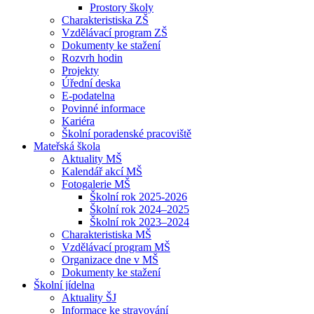
Prostory školy
Charakteristiska ZŠ
Vzdělávací program ZŠ
Dokumenty ke stažení
Rozvrh hodin
Projekty
Úřední deska
E-podatelna
Povinné informace
Kariéra
Školní poradenské pracoviště
Mateřská škola
Aktuality MŠ
Kalendář akcí MŠ
Fotogalerie MŠ
Školní rok 2025-2026
Školní rok 2024–2025
Školní rok 2023–2024
Charakteristiska MŠ
Vzdělávací program MŠ
Organizace dne v MŠ
Dokumenty ke stažení
Školní jídelna
Aktuality ŠJ
Informace ke stravování