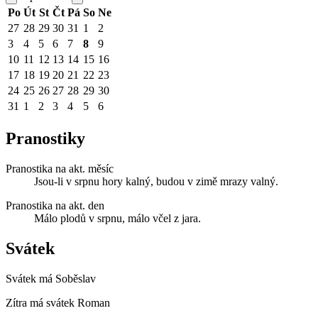
Po
Út
St
Čt
Pá
So
Ne
27
28
29
30
31
1
2
3
4
5
6
7
8
9
10
11
12
13
14
15
16
17
18
19
20
21
22
23
24
25
26
27
28
29
30
31
1
2
3
4
5
6
Pranostiky
Pranostika na akt. měsíc
Jsou-li v srpnu hory kalný, budou v zimě mrazy valný.
Pranostika na akt. den
Málo plodů v srpnu, málo včel z jara.
Svátek
Svátek má
Soběslav
Zítra má svátek
Roman