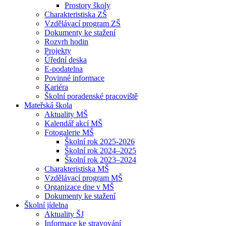
Prostory školy
Charakteristiska ZŠ
Vzdělávací program ZŠ
Dokumenty ke stažení
Rozvrh hodin
Projekty
Úřední deska
E-podatelna
Povinné informace
Kariéra
Školní poradenské pracoviště
Mateřská škola
Aktuality MŠ
Kalendář akcí MŠ
Fotogalerie MŠ
Školní rok 2025-2026
Školní rok 2024–2025
Školní rok 2023–2024
Charakteristiska MŠ
Vzdělávací program MŠ
Organizace dne v MŠ
Dokumenty ke stažení
Školní jídelna
Aktuality ŠJ
Informace ke stravování