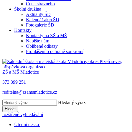
Cena stravného
Školní družina
Aktuality ŠD
Kalendář akcí ŠD
Fotogalerie ŠD
Kontakty
Kontakty na ZŠ a MŠ
Napište nám
Oblíbené odkazy
Prohlášení o ochraně soukromí
ZŠ a MŠ Mladotice
373 399 251
reditelna@zsamsmladotice.cz
Hledaný výraz
Hledat
rozšířené vyhledávání
Úřední deska