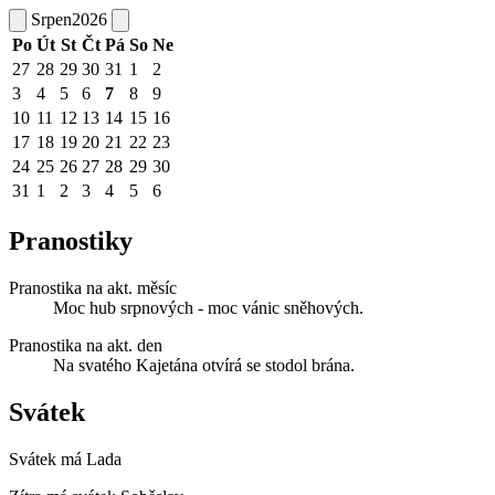
Srpen
2026
Po
Út
St
Čt
Pá
So
Ne
27
28
29
30
31
1
2
3
4
5
6
7
8
9
10
11
12
13
14
15
16
17
18
19
20
21
22
23
24
25
26
27
28
29
30
31
1
2
3
4
5
6
Pranostiky
Pranostika na akt. měsíc
Moc hub srpnových - moc vánic sněhových.
Pranostika na akt. den
Na svatého Kajetána otvírá se stodol brána.
Svátek
Svátek má
Lada