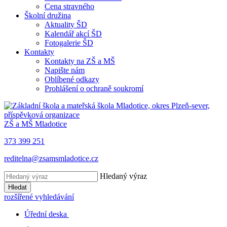
Cena stravného
Školní družina
Aktuality ŠD
Kalendář akcí ŠD
Fotogalerie ŠD
Kontakty
Kontakty na ZŠ a MŠ
Napište nám
Oblíbené odkazy
Prohlášení o ochraně soukromí
ZŠ a MŠ Mladotice
373 399 251
reditelna@zsamsmladotice.cz
Hledaný výraz
Hledat
rozšířené vyhledávání
Úřední deska