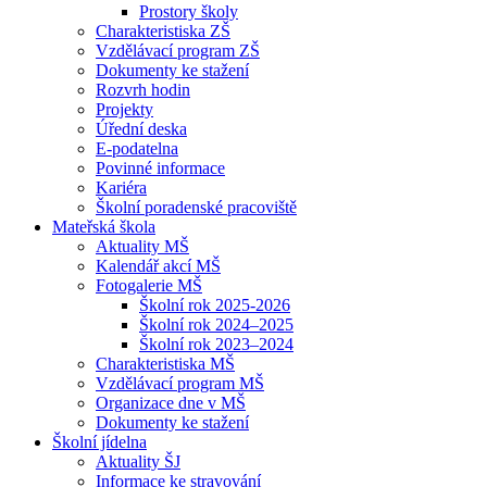
Prostory školy
Charakteristiska ZŠ
Vzdělávací program ZŠ
Dokumenty ke stažení
Rozvrh hodin
Projekty
Úřední deska
E-podatelna
Povinné informace
Kariéra
Školní poradenské pracoviště
Mateřská škola
Aktuality MŠ
Kalendář akcí MŠ
Fotogalerie MŠ
Školní rok 2025-2026
Školní rok 2024–2025
Školní rok 2023–2024
Charakteristiska MŠ
Vzdělávací program MŠ
Organizace dne v MŠ
Dokumenty ke stažení
Školní jídelna
Aktuality ŠJ
Informace ke stravování