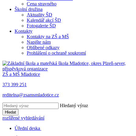
Cena stravného
Školní družina
Aktuality ŠD
Kalendář akcí ŠD
Fotogalerie ŠD
Kontakty
Kontakty na ZŠ a MŠ
Napište nám
Oblíbené odkazy
Prohlášení o ochraně soukromí
ZŠ a MŠ Mladotice
373 399 251
reditelna@zsamsmladotice.cz
Hledaný výraz
Hledat
rozšířené vyhledávání
Úřední deska