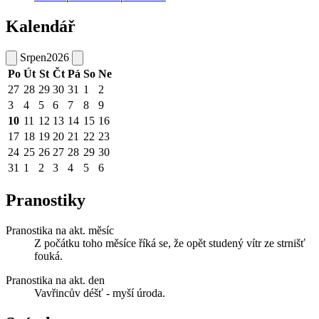
Kalendář
Srpen
2026
Po
Út
St
Čt
Pá
So
Ne
27
28
29
30
31
1
2
3
4
5
6
7
8
9
10
11
12
13
14
15
16
17
18
19
20
21
22
23
24
25
26
27
28
29
30
31
1
2
3
4
5
6
Pranostiky
Pranostika na akt. měsíc
Z počátku toho měsíce říká se, že opět studený vítr ze strnišť
fouká.
Pranostika na akt. den
Vavřincův déšť - myší úroda.