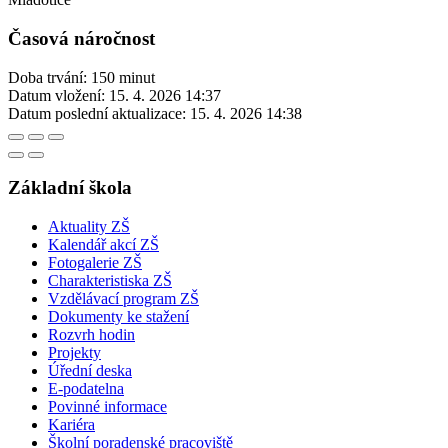
Časová náročnost
Doba trvání: 150 minut
Datum vložení:
15. 4. 2026 14:37
Datum poslední aktualizace:
15. 4. 2026 14:38
Základní škola
Aktuality ZŠ
Kalendář akcí ZŠ
Fotogalerie ZŠ
Charakteristiska ZŠ
Vzdělávací program ZŠ
Dokumenty ke stažení
Rozvrh hodin
Projekty
Úřední deska
E-podatelna
Povinné informace
Kariéra
Školní poradenské pracoviště