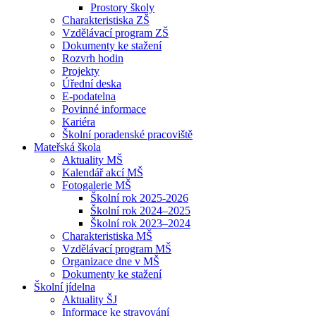
Prostory školy
Charakteristiska ZŠ
Vzdělávací program ZŠ
Dokumenty ke stažení
Rozvrh hodin
Projekty
Úřední deska
E-podatelna
Povinné informace
Kariéra
Školní poradenské pracoviště
Mateřská škola
Aktuality MŠ
Kalendář akcí MŠ
Fotogalerie MŠ
Školní rok 2025-2026
Školní rok 2024–2025
Školní rok 2023–2024
Charakteristiska MŠ
Vzdělávací program MŠ
Organizace dne v MŠ
Dokumenty ke stažení
Školní jídelna
Aktuality ŠJ
Informace ke stravování