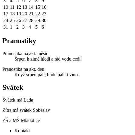
3
4
5
6
7
8
9
10
11
12
13
14
15
16
17
18
19
20
21
22
23
24
25
26
27
28
29
30
31
1
2
3
4
5
6
Pranostiky
Pranostika na akt. měsíc
Srpen k zimě hledí a rád vodu cedí.
Pranostika na akt. den
Když srpen pálí, bude pálit i víno.
Svátek
Svátek má
Lada
Zítra má svátek
Soběslav
ZŠ a MŠ Mladotice
Kontakt