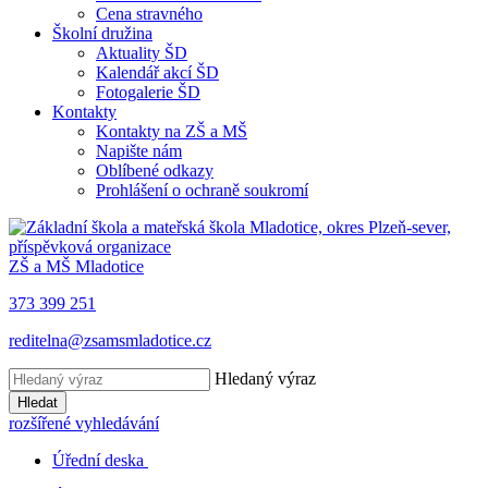
Cena stravného
Školní družina
Aktuality ŠD
Kalendář akcí ŠD
Fotogalerie ŠD
Kontakty
Kontakty na ZŠ a MŠ
Napište nám
Oblíbené odkazy
Prohlášení o ochraně soukromí
ZŠ a MŠ Mladotice
373 399 251
reditelna@zsamsmladotice.cz
Hledaný výraz
Hledat
rozšířené vyhledávání
Úřední deska