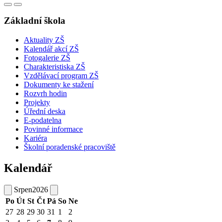
Základní škola
Aktuality ZŠ
Kalendář akcí ZŠ
Fotogalerie ZŠ
Charakteristiska ZŠ
Vzdělávací program ZŠ
Dokumenty ke stažení
Rozvrh hodin
Projekty
Úřední deska
E-podatelna
Povinné informace
Kariéra
Školní poradenské pracoviště
Kalendář
Srpen
2026
Po
Út
St
Čt
Pá
So
Ne
27
28
29
30
31
1
2