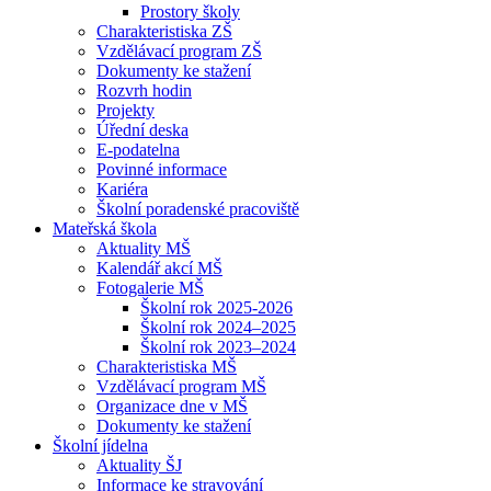
Prostory školy
Charakteristiska ZŠ
Vzdělávací program ZŠ
Dokumenty ke stažení
Rozvrh hodin
Projekty
Úřední deska
E-podatelna
Povinné informace
Kariéra
Školní poradenské pracoviště
Mateřská škola
Aktuality MŠ
Kalendář akcí MŠ
Fotogalerie MŠ
Školní rok 2025-2026
Školní rok 2024–2025
Školní rok 2023–2024
Charakteristiska MŠ
Vzdělávací program MŠ
Organizace dne v MŠ
Dokumenty ke stažení
Školní jídelna
Aktuality ŠJ
Informace ke stravování