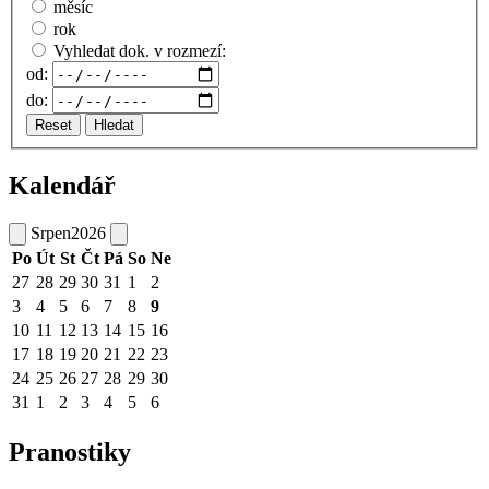
měsíc
rok
Vyhledat dok. v rozmezí:
od:
do:
Reset
Hledat
Kalendář
Srpen
2026
Po
Út
St
Čt
Pá
So
Ne
27
28
29
30
31
1
2
3
4
5
6
7
8
9
10
11
12
13
14
15
16
17
18
19
20
21
22
23
24
25
26
27
28
29
30
31
1
2
3
4
5
6
Pranostiky