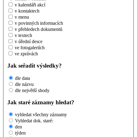
v kalendáři akcí
v kontaktech
v menu
v povinných informacích
v přehledech dokumentů
v textech
v úřední desce
ve fotogaleriích
ve zprávách
Jak seřadit výsledky?
dle data
dle názvu
dle největší shody
Jak staré záznamy hledat?
vyhledat všechny záznamy
Vyhledat dok. staré:
den
týden