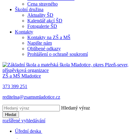
Cena stravného
Školní družina
Aktuality ŠD
Kalendář akcí ŠD
Fotogalerie ŠD
Kontakty
Kontakty na ZŠ a MŠ
Napište nám
Oblíbené odkazy
Prohlášení o ochraně soukromí
ZŠ a MŠ Mladotice
373 399 251
reditelna@zsamsmladotice.cz
Hledaný výraz
Hledat
rozšířené vyhledávání
Úřední deska