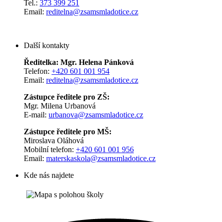
Tel.:
373 399 251
Email:
reditelna@zsamsmladotice.cz
Další kontakty
Ředitelka: Mgr. Helena Pánková
Telefon:
+420 601 001 954
Email:
reditelna@zsamsmladotice.cz
Zástupce ředitele pro ZŠ:
Mgr. Milena Urbanová
E-mail:
urbanova@zsamsmladotice.cz
Zástupce ředitele pro MŠ:
Miroslava Oláhová
Mobilní telefon:
+420 601 001 956
Email:
materskaskola@zsamsmladotice.cz
Kde nás najdete