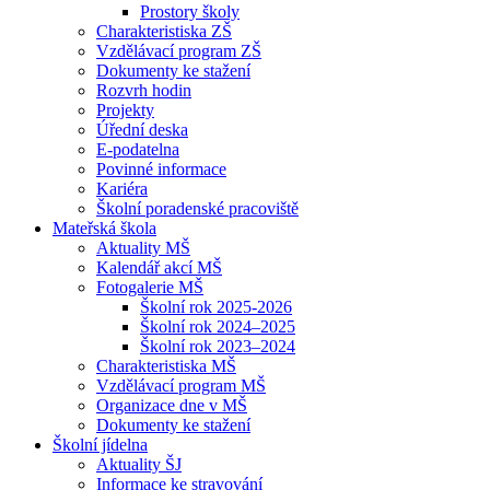
Prostory školy
Charakteristiska ZŠ
Vzdělávací program ZŠ
Dokumenty ke stažení
Rozvrh hodin
Projekty
Úřední deska
E-podatelna
Povinné informace
Kariéra
Školní poradenské pracoviště
Mateřská škola
Aktuality MŠ
Kalendář akcí MŠ
Fotogalerie MŠ
Školní rok 2025-2026
Školní rok 2024–2025
Školní rok 2023–2024
Charakteristiska MŠ
Vzdělávací program MŠ
Organizace dne v MŠ
Dokumenty ke stažení
Školní jídelna
Aktuality ŠJ
Informace ke stravování